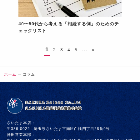
40〜50代から考える「相続する側」のためのチ
ェックリスト
1
...
2
3
4
5
»
ホーム
コラム
さいたま本店：
〒336-0022 埼玉県さいたま市南区白幡四丁目28番9号
神田営業本部：