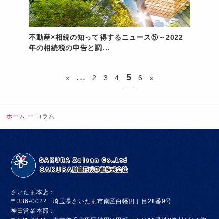
不動産×相続の知って得するニュース⑤～2022
年の相続税の申告と調...
...
5
«
2
3
4
6
»
ホーム
コラム
さいたま本店：
〒336-0022 埼玉県さいたま市南区白幡四丁目28番9号
神田営業本部：